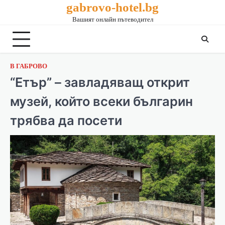
gabrovo-hotel.bg
Вашият онлайн пътеводител
В ГАБРОВО
“Етър” – завладяващ открит
музей, който всеки българин
трябва да посети