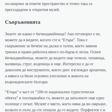
по-широки за повече пространство и точно така са
пресъздадени в открития музей.
Съоръженията
Знаете ли какво е бичкиджийница? Ако отговорът е не,
можете да я видите, когато сте в “Етъра”. Това е
съоръжение за бичене на дъски и талпи, което заменя
триона и прави работата много по-бърза и лесна. Освен
бичкиджийница, можете да видите още точило, тепавица,
валявица, струг, воденица и още. Интересно е да се
докоснем до инструменти, които днес изглеждат архаични,
а някога са били огромно улеснение в живота на
възрожденските българи.
“Етъра” е част от “100-те национални туристически
обекта” и посещавайки го, можете да запълните още едно
поленце с печат. Музеят е място, което няма да ви омръзне,
колкото и пъти да сте отишли да го видите. Перфектен е и