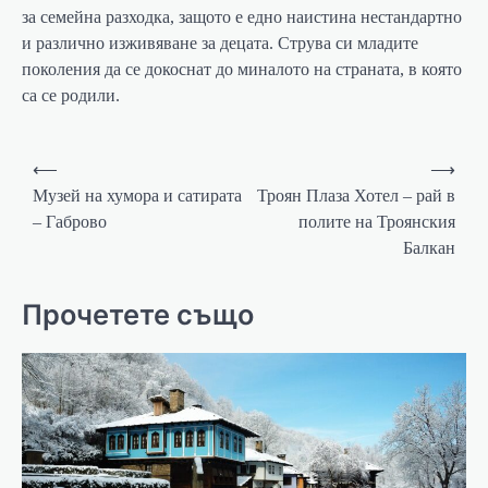
за семейна разходка, защото е едно наистина нестандартно
и различно изживяване за децата. Струва си младите
поколения да се докоснат до миналото на страната, в която
са се родили.
⟵
⟶
Музей на хумора и сатирата
Троян Плаза Хотел – рай в
– Габрово
полите на Троянския
Балкан
Прочетете също