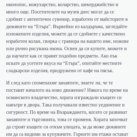
иконопис, кожухарство, коларство, шекерджийство и
много още. Посетителите на музея днес могат да се
сдобият с автентичен сувенир, изработен от майсторите в
дюкяните на “Етъра”. Вървейки из калдъръма, загледайте
изложените изделия, можете да се сдобиете с качествено
изработен колан, свирка с гравюра на вашето име, ножове
или ръчно рисувана икона. Освен да си купите, можете и
да научите как се правят подобни предмети. Ако пък
искате да усетите вкуса на “Етъра”, опитайте местните
сладкарски изделия, придружени от кафе на пясък.
И след като споменахме занаятите, знаете ли, че те
поставят началото на ново движение? Някога по време на
османското владичество, хората изграждали къщите си
навътре в двора. Така получавали известно уединение и
сигурност. По време на Възраждането, когато се развиват
занаятите и търговията, това се променя. Хората започват
да строят къщите си откъм улицата, за да може дюкяните
им да са видими за купувачите. Горните им етажи остават