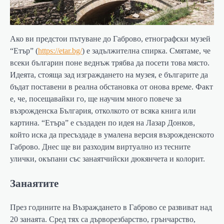
Ако ви предстои пътуване до Габрово, етнографски музей
“Етър” (
https://etar.bg/
) е задължителна спирка. Смятаме, че
всеки българин поне веднъж трябва да посети това място.
Идеята, стояща зад изграждането на музея, е българите да
бъдат поставени в реална обстановка от онова време. Факт
е, че, посещавайки го, ще научим много повече за
възрожденска България, отколкото от всяка книга или
картина. “Етъра” е създаден по идея на Лазар Донков,
който иска да пресъздаде в умалена версия възрожденското
Габрово. Днес ще ви разходим виртуално из тесните
улички, окъпани със занаятчийски дюкянчета и колорит.
Занаятите
През годините на Възраждането в Габрово се развиват над
20 занаята. Сред тях са дърворезбарство, грънчарство,