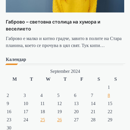
Габрово – световна столица на хумора и
веселието
Габрово е малко и китно градче, завито в полите на Стара
планина, което се прочува в цял свят. Тук кипи…
Календар
September 2024
M
T
W
T
F
S
S
1
2
3
4
5
6
7
8
9
10
11
12
13
14
15
16
17
18
19
20
21
22
23
24
25
26
27
28
29
30