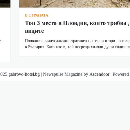
В СТРАНАТА
Топ 3 места в Пловдив, които трябва 
видите
е
Пловдив е важен административен център и втори по голе
в България. Като такъв, той посреща хиляди души годиш
2025
gabrovo-hotel.bg
| Newspulse Magazine by
Ascendoor
| Powered