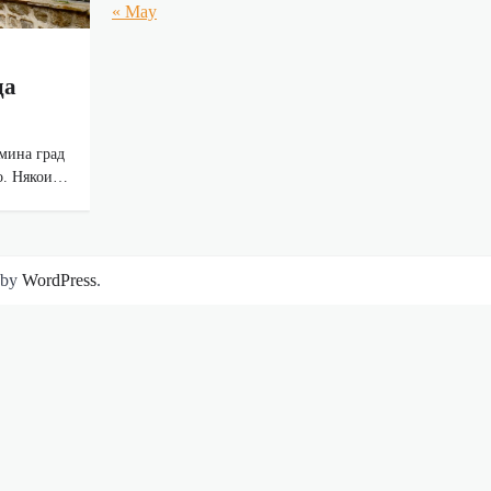
« May
да
мина град
но. Някои…
 by
WordPress
.