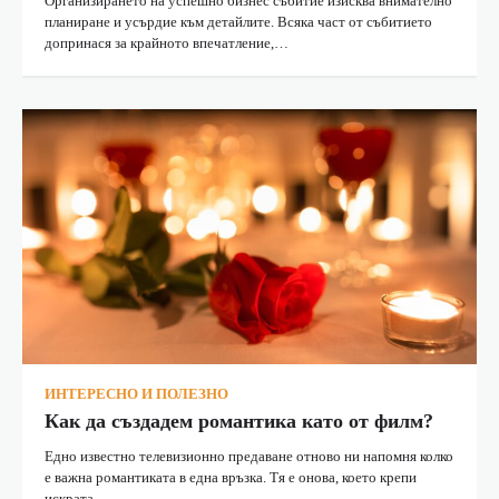
Организирането на успешно бизнес събитие изисква внимателно
планиране и усърдие към детайлите. Всяка част от събитието
допринася за крайното впечатление,…
ИНТЕРЕСНО И ПОЛЕЗНО
Как да създадем романтика като от филм?
Едно известно телевизионно предаване отново ни напомня колко
е важна романтиката в една връзка. Тя е онова, което крепи
искрата,…