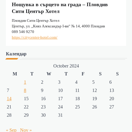
Нощувка в сърцето на града – Пловдив
Сити Център Хотел
Пловдив Сити Център Хотел
Център, ул. „Княз Александър I-ви“ № 14, 4000 Пловдив
089 546 9270
https://citycenter-hotel.com/
Календар
October 2024
M
T
W
T
F
S
S
1
2
3
4
5
6
7
8
9
10
11
12
13
14
15
16
17
18
19
20
21
22
23
24
25
26
27
28
29
30
31
« Sep
Nov »